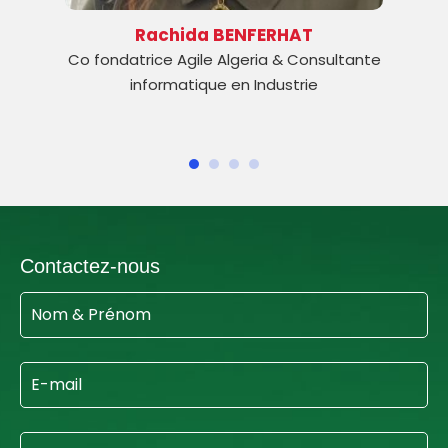
Rachida BENFERHAT
D
rice Agile Algeria & Consultante
Founder & Manag
nformatique en Industrie
Contactez-nous