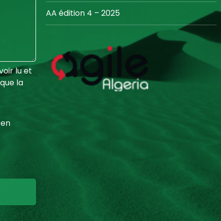
AA édition 4 – 2025
oir lu et
 que la
 en